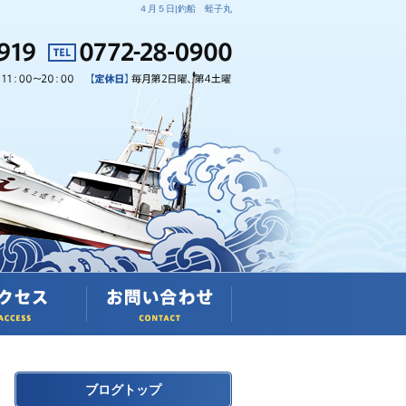
４月５日|釣船 蛭子丸
ブログトップ